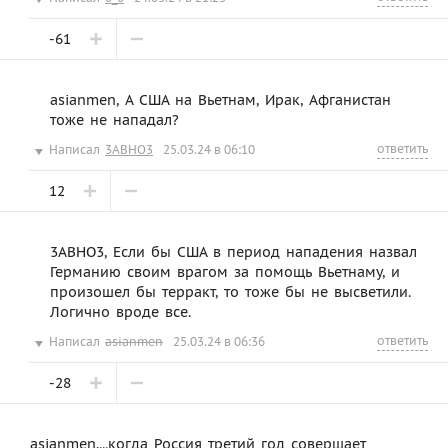
-61
asianmen, А США на Вьетнам, Ирак, Афганистан
тоже не нападал?
ответить
Написал
3ABHO3
25.03.24 в 06:10
12
3ABHO3, Если бы США в период нападения назвал
Германию своим врагом за помощь Вьетнаму, и
произошел бы терракт, то тоже бы не высветили.
Логично вроде все.
ответить
Написал
asianmen
25.03.24 в 06:36
-28
asianmen,...когда Россия третий год совершает