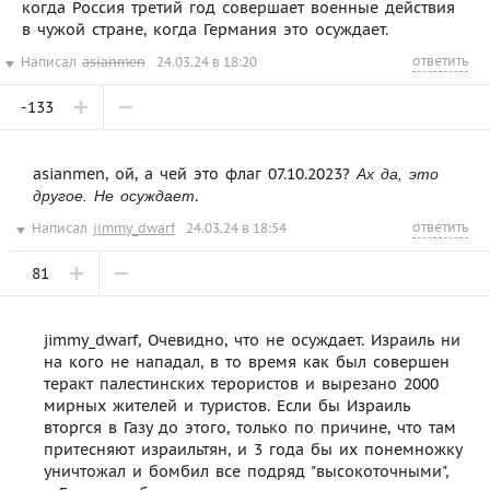
когда Россия третий год совершает военные действия
в чужой стране, когда Германия это осуждает.
ответить
Написал
asianmen
24.03.24 в 18:20
-133
asianmen, ой, а чей это флаг 07.10.2023?
Ах да, это
.
другое. Не осуждает
ответить
Написал
jimmy_dwarf
24.03.24 в 18:54
81
jimmy_dwarf, Очевидно, что не осуждает. Израиль ни
на кого не нападал, в то время как был совершен
теракт палестинских терористов и вырезано 2000
мирных жителей и туристов. Если бы Израиль
вторгся в Газу до этого, только по причине, что там
притесняют израильтян, и 3 года бы их понемножку
уничтожал и бомбил все подряд "высокоточными",