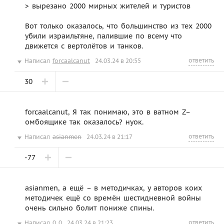
> вырезано 2000 мирных жителей и туристов
Вот только оказалось, что большинство из тех 2000
убили израильтяне, палившие по всему что
движется с вертолётов и танков.
ответить
Написал
forcaalcanut
24.03.24 в 20:55
30
forcaalcanut, Я так понимаю, это в ватном Z–
омбоящике так оказалось? нуок.
ответить
Написал
asianmen
24.03.24 в 21:17
-77
asianmen, а ещё – в методичках, у авторов коих
методичек ещё со времён шестидневной войны
очень сильно болит пониже спины.
ответить
Написал
0_0
24.03.24 в 21:23