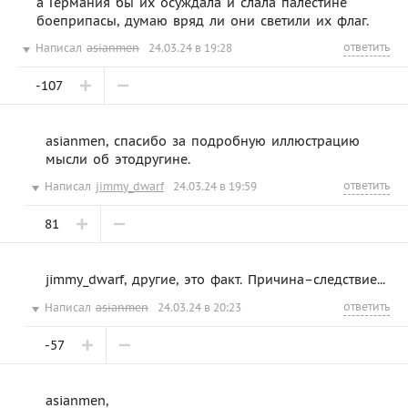
а Германия бы их осуждала и слала палестине
боеприпасы, думаю вряд ли они светили их флаг.
ответить
Написал
asianmen
24.03.24 в 19:28
-107
asianmen, спасибо за подробную иллюстрацию
мысли об этодругине.
ответить
Написал
jimmy_dwarf
24.03.24 в 19:59
81
jimmy_dwarf, другие, это факт. Причина–следствие...
ответить
Написал
asianmen
24.03.24 в 20:23
-57
asianmen,