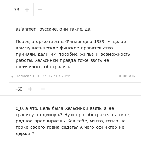
-73
asianmen, русские, они такие, да.
Перед вторжением в Финляндию 1939–м целое
коммунистическое финское правительство
приняли, дали им пособие, жильё и возможность
работы. Хельсинки правда тоже взять не
получилось, обосрались.
ответить
Написал
0_0
24.03.24 в 20:41
-60
0_0, а что, цель была Хельсинки взять, а не
границу отодвинуть? Ну и про обосрался ты своё,
родное проецируешь. Как тебе, мягко, тепло на
горке своего говна сидеть? А чего сфинктер не
держит?