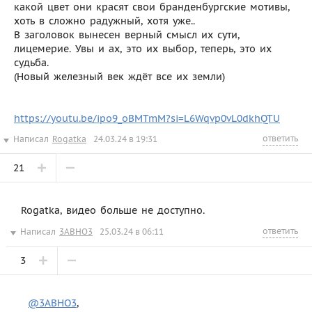
какой цвет они красят свои бранденбургские мотивы,
хоть в сложно радужный, хотя уже..
В заголовок вынесен верный смысл их сути,
лицемерие. Увы и ах, это их выбор, теперь, это их
судьба.
(Новый железный век ждёт все их земли)
https://youtu.be/ipo9_oBMTmM?si=L6Wqvp0vL0dkhQTU
ответить
Написал
Rogatka
24.03.24 в 19:31
21
Rogatka, видео больше не доступно.
ответить
Написал
3ABHO3
25.03.24 в 06:11
3
@3ABHO3
,