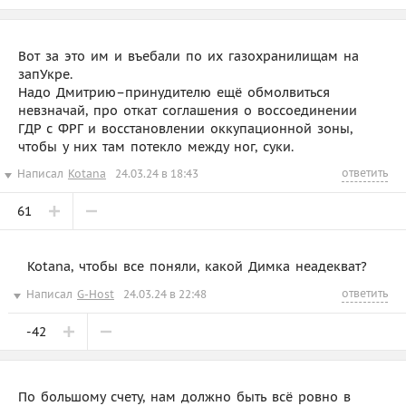
Вот за это им и въебали по их газохранилищам на
запУкре.
Надо Дмитрию–принудителю ещё обмолвиться
невзначай, про откат соглашения о воссоединении
ГДР с ФРГ и восстановлении оккупационной зоны,
чтобы у них там потекло между ног, суки.
ответить
Написал
Kotana
24.03.24 в 18:43
61
Kotana, чтобы все поняли, какой Димка неадекват?
ответить
Написал
G-Host
24.03.24 в 22:48
-42
По большому счету, нам должно быть всё ровно в