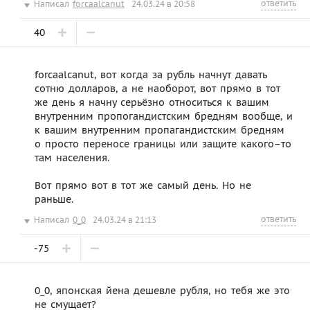
ответить
Написал
forcaalcanut
24.03.24 в 20:58
40
forcaalcanut, вот когда за рубль начнут давать
сотню долларов, а не наоборот, вот прямо в тот
же день я начну серьёзно относиться к вашим
внутренним пропогандистским бредням вообще, и
к вашим внутренним пропагандистским бредням
о просто переносе границы или защите какого–то
там населения.
Вот прямо вот в тот же самый день. Но не
раньше.
ответить
Написал
0_0
24.03.24 в 21:13
-75
0_0, японская йена дешевле рубля, но тебя же это
не смущает?