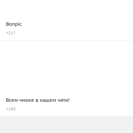
Вопрiс
+
217
Всем чмоке в нашем чяти!
+
190