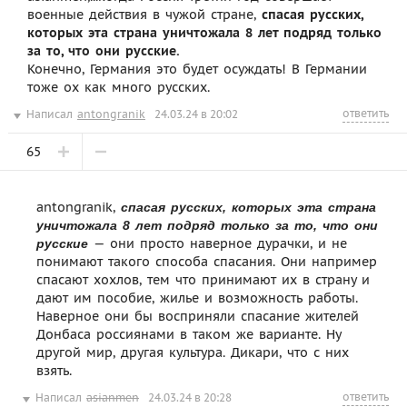
военные действия в чужой стране,
спасая русских,
которых эта страна уничтожала 8 лет подряд только
за то, что они русские.
Конечно, Германия
это будет осуждать! В Германии
тоже ох как много русских.
ответить
Написал
antongranik
24.03.24 в 20:02
65
antongranik,
спасая русских, которых эта страна
уничтожала 8 лет подряд только за то, что они
— они просто наверное дурачки, и не
русские
понимают такого способа спасания. Они например
спасают хохлов, тем что принимают их в страну и
дают им пособие, жилье и возможность работы.
Наверное они бы восприняли спасание жителей
Донбаса россиянами в таком же варианте. Ну
другой мир, другая культура. Дикари, что с них
взять.
ответить
Написал
asianmen
24.03.24 в 20:28